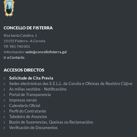
CONCELLO DE FISTERRA
Rúa Santa Catalina, 1
15155 Fisterra - A Coruña
Tlf: 981 740 001
Información:
sede@concellofisterra.gal
Ir a Contacto
ACCESOS DIRECTOS
Solicitude de Cita Previa
Sedes electrónicas das E.E.L.L. da Coruña e Oficinas de Rexistro Cl@ve
As miñas xestións - Notificacións
Portal de Transparencia
Impresos xerais
Calendario Oficial
Perfil do Contratante
Taboleiro de Anuncios
Buzón de Suxerencias, Queixas ou Reclamacións
Verificación de Documentos