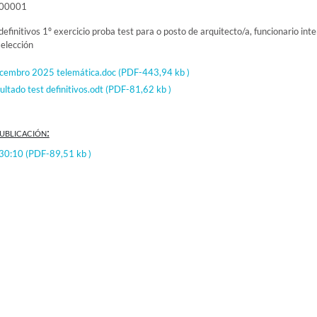
000001
efinitivos 1º exercicio proba test para o posto de arquitecto/a, funcionario inte
selección
ecembro 2025 telemática.doc
(PDF-443,94 kb )
tado test definitivos.odt
(PDF-81,62 kb )
ublicación:
:30:10
(PDF-89,51 kb )