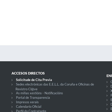
ACCESOS DIRECTOS
EN
Solicitude de Cita Previa
C
Sedes electrónicas das E.E.L.L. da Coruña e Oficinas de
D
Rexistro Cl@ve
X
As miñas xestións - Notificacións
P
Portal de Transparencia
Impresos xerais
Calendario Oficial
Perfil do Contratante