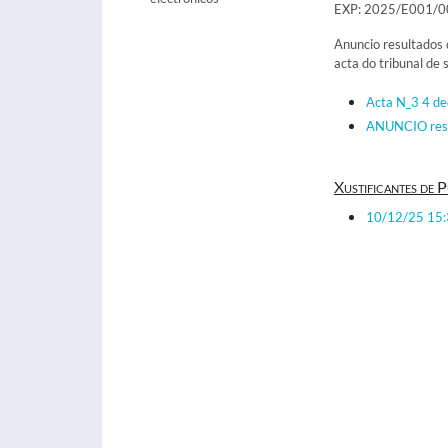
EXP: 2025/E001/
Anuncio resultados d
acta do tribunal de 
Acta N_3 4 d
ANUNCIO resul
Xustificantes de P
10/12/25 15