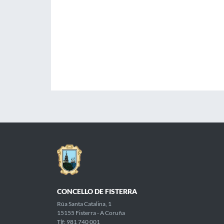
CONCELLO DE FISTERRA
Rúa Santa Catalina, 1
15155 Fisterra - A Coruña
Tlf: 981 740 001