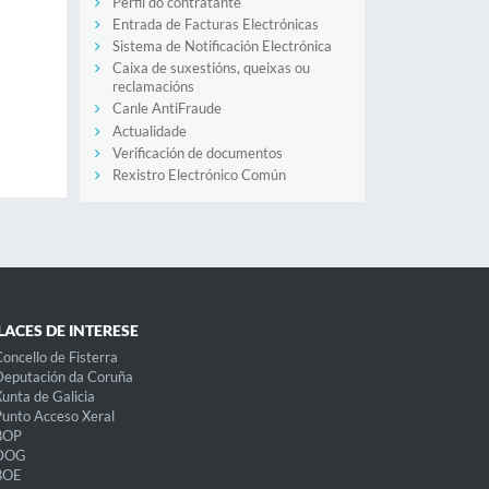
Perfil do contratante
Entrada de Facturas Electrónicas
Sistema de Notificación Electrónica
Caixa de suxestións, queixas ou
reclamacións
Canle AntiFraude
Actualidade
Verificación de documentos
Rexistro Electrónico Común
LACES DE INTERESE
oncello de Fisterra
eputación da Coruña
unta de Galicia
unto Acceso Xeral
BOP
DOG
BOE