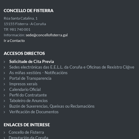
CONCELLO DE FISTERRA
Rúa Santa Catalina, 1
15155 Fisterra - A Coruña
Tlf: 981 740 001
Información:
sede@concellofisterra.gal
Ir a Contacto
ACCESOS DIRECTOS
Solicitude de Cita Previa
Sedes electrónicas das E.E.L.L. da Coruña e Oficinas de Rexistro Cl@ve
As miñas xestións - Notificacións
Portal de Transparencia
Impresos xerais
Calendario Oficial
Perfil do Contratante
Taboleiro de Anuncios
Buzón de Suxerencias, Queixas ou Reclamacións
Verificación de Documentos
ENLACES DE INTERESE
Concello de Fisterra
Deputación da Coruña