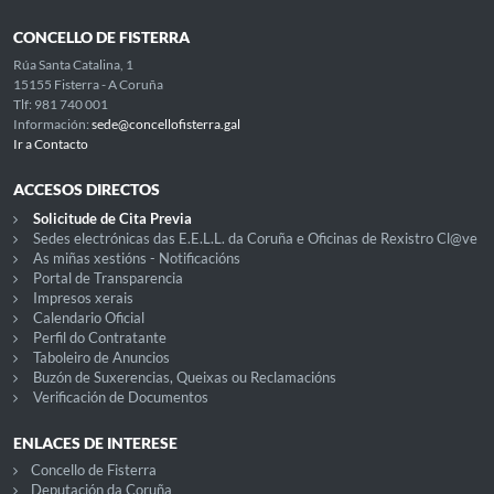
CONCELLO DE FISTERRA
Rúa Santa Catalina, 1
15155 Fisterra - A Coruña
Tlf: 981 740 001
Información:
sede@concellofisterra.gal
Ir a Contacto
ACCESOS DIRECTOS
Solicitude de Cita Previa
Sedes electrónicas das E.E.L.L. da Coruña e Oficinas de Rexistro Cl@ve
As miñas xestións - Notificacións
Portal de Transparencia
Impresos xerais
Calendario Oficial
Perfil do Contratante
Taboleiro de Anuncios
Buzón de Suxerencias, Queixas ou Reclamacións
Verificación de Documentos
ENLACES DE INTERESE
Concello de Fisterra
Deputación da Coruña