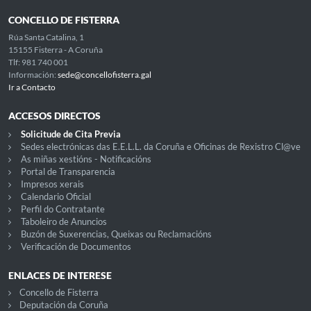
CONCELLO DE FISTERRA
Rúa Santa Catalina, 1
15155 Fisterra - A Coruña
Tlf: 981 740 001
Información:
sede@concellofisterra.gal
Ir a Contacto
ACCESOS DIRECTOS
Solicitude de Cita Previa
Sedes electrónicas das E.E.L.L. da Coruña e Oficinas de Rexistro Cl@ve
As miñas xestións - Notificacións
Portal de Transparencia
Impresos xerais
Calendario Oficial
Perfil do Contratante
Taboleiro de Anuncios
Buzón de Suxerencias, Queixas ou Reclamacións
Verificación de Documentos
ENLACES DE INTERESE
Concello de Fisterra
Deputación da Coruña