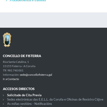
Procedementos e trámites
CONCELLO DE FISTERRA
Rúa Santa Catalina, 1
15155 Fisterra - A Coruña
Tlf: 981 740 001
Información:
sede@concellofisterra.gal
Ir a Contacto
ACCESOS DIRECTOS
Solicitude de Cita Previa
Sedes electrónicas das E.E.L.L. da Coruña e Oficinas de Rexistro Cl@ve
As miñas xestións - Notificacións