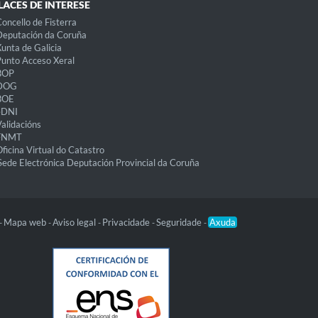
LACES DE INTERESE
oncello de Fisterra
eputación da Coruña
unta de Galicia
unto Acceso Xeral
BOP
DOG
BOE
eDNI
alidacións
FNMT
ficina Virtual do Catastro
Sede Electrónica Deputación Provincial da Coruña
Mapa web
Aviso legal
Privacidade
Seguridade
Axuda
-
-
-
-
-