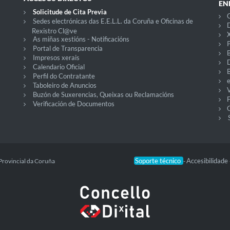
EN
Solicitude de Cita Previa
C
Sedes electrónicas das E.E.L.L. da Coruña e Oficinas de
D
Rexistro Cl@ve
X
As miñas xestións - Notificacións
P
Portal de Transparencia
Impresos xerais
Calendario Oficial
Perfil do Contratante
Taboleiro de Anuncios
V
Buzón de Suxerencias, Queixas ou Reclamacións
Verificación de Documentos
O
Soporte técnico
Accesibilidade
Provincial da Coruña
-