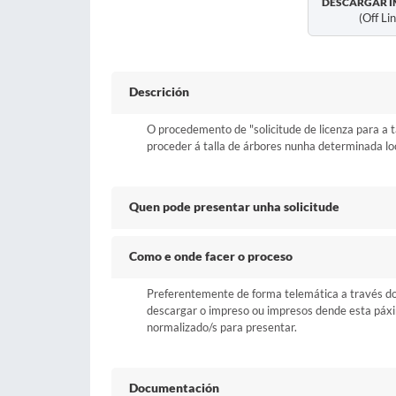
DESCARGAR I
(off Li
Descrición
O procedemento de "solicitude de licenza para a t
proceder á talla de árbores nunha determinada lo
Quen pode presentar unha solicitude
Como e onde facer o proceso
Preferentemente de forma telemática a través do b
descargar o impreso ou impresos dende esta páxina 
normalizado/s para presentar.
Documentación