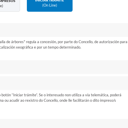
INICIAR TRÁMITE
MPRESOS
(on Line)
ne)
alla de árbores" regula a concesión, por parte do Concello, de autorización para
calización xeográfica e por un tempo determinado.
otón “Iniciar trámite”. Se o interesado non utiliza a vía telemática, poderá
ou acudir ao rexistro do Concello, onde lle facilitarán o dito impreso/s