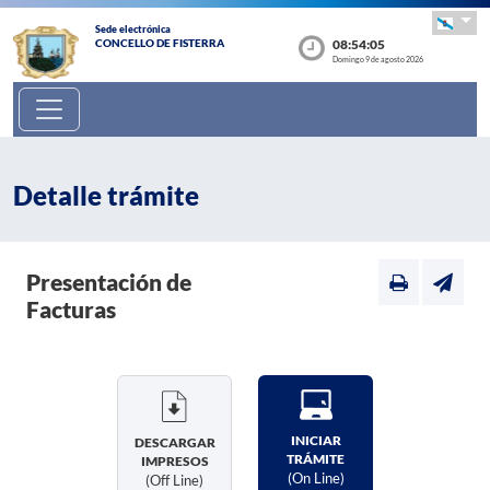
Sede electrónica
08:54:05
CONCELLO DE FISTERRA
Domingo 9 de agosto 2026
Detalle trámite
Presentación de
Facturas
INICIAR
DESCARGAR
TRÁMITE
IMPRESOS
(on Line)
(off Line)