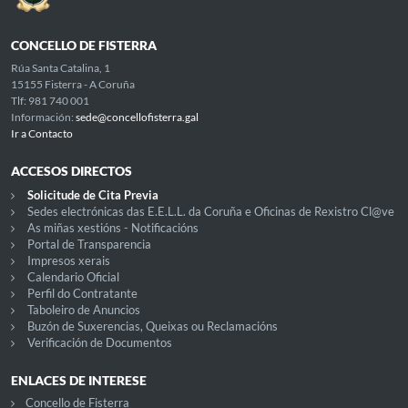
CONCELLO DE FISTERRA
Rúa Santa Catalina, 1
15155 Fisterra - A Coruña
Tlf: 981 740 001
Información:
sede@concellofisterra.gal
Ir a Contacto
ACCESOS DIRECTOS
Solicitude de Cita Previa
Sedes electrónicas das E.E.L.L. da Coruña e Oficinas de Rexistro Cl@ve
As miñas xestións - Notificacións
Portal de Transparencia
Impresos xerais
Calendario Oficial
Perfil do Contratante
Taboleiro de Anuncios
Buzón de Suxerencias, Queixas ou Reclamacións
Verificación de Documentos
ENLACES DE INTERESE
Concello de Fisterra