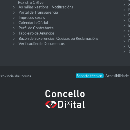
Rexistro Cl@ve
X
As miñas xestións - Notificacións
P
Portal de Transparencia
Impresos xerais
Calendario Oficial
Perfil do Contratante
Taboleiro de Anuncios
V
Buzón de Suxerencias, Queixas ou Reclamacións
Verificación de Documentos
O
Soporte técnico
Accesibilidade
Provincial da Coruña
-