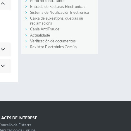
Perfil do contratante
Entrada de Facturas Electrónicas
Sistema de Notificación Electrónica
Caixa de suxestións, queixas ou
reclamacións
Canle AntiFraude
Actualidade
Verificación de documentos
Rexistro Electrónico Común
LACES DE INTERESE
oncello de Fisterra
eputación da Coruña