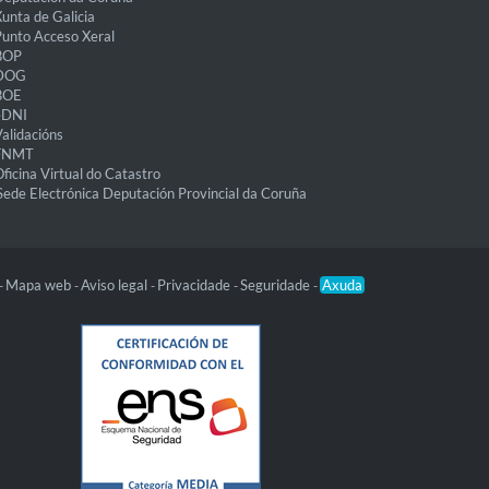
unta de Galicia
unto Acceso Xeral
BOP
DOG
BOE
eDNI
alidacións
FNMT
ficina Virtual do Catastro
Sede Electrónica Deputación Provincial da Coruña
Mapa web
Aviso legal
Privacidade
Seguridade
Axuda
-
-
-
-
-