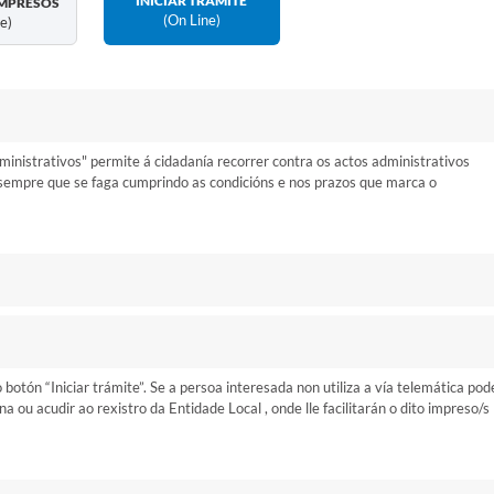
INICIAR TRÁMITE
MPRESOS
(on Line)
ne)
nistrativos" permite á cidadanía recorrer contra os actos administrativos
 sempre que se faga cumprindo as condicións e nos prazos que marca o
otón “Iniciar trámite”. Se a persoa interesada non utiliza a vía telemática pod
ou acudir ao rexistro da Entidade Local , onde lle facilitarán o dito impreso/s