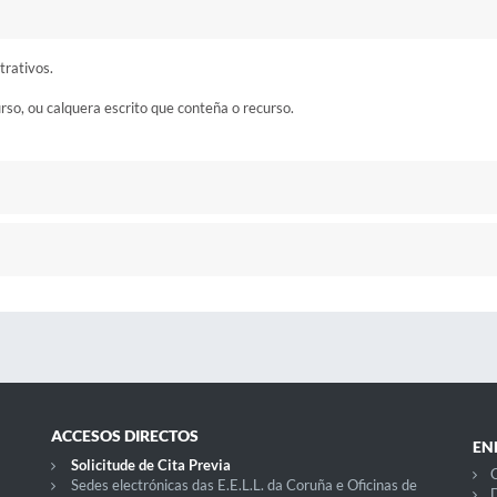
trativos.
urso, ou calquera escrito que conteña o recurso.
ACCESOS DIRECTOS
EN
Solicitude de Cita Previa
C
Sedes electrónicas das E.E.L.L. da Coruña e Oficinas de
D