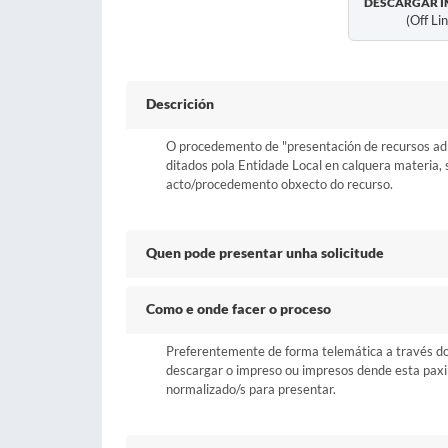
DESCARGAR I
(off Li
Descrición
O procedemento de "presentación de recursos admi
ditados pola Entidade Local en calquera materia,
acto/procedemento obxecto do recurso.
Quen pode presentar unha solicitude
Como e onde facer o proceso
Preferentemente de forma telemática a través do b
descargar o impreso ou impresos dende esta paxina 
normalizado/s para presentar.