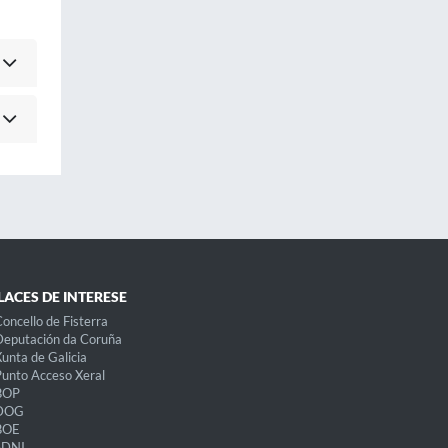
LACES DE INTERESE
oncello de Fisterra
eputación da Coruña
unta de Galicia
unto Acceso Xeral
BOP
DOG
BOE
eDNI