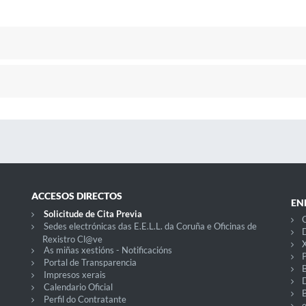
ACCESOS DIRECTOS
EN
Solicitude de Cita Previa
C
Sedes electrónicas das E.E.L.L. da Coruña e Oficinas de
D
Rexistro Cl@ve
X
As miñas xestións - Notificacións
P
Portal de Transparencia
Impresos xerais
Calendario Oficial
Perfil do Contratante