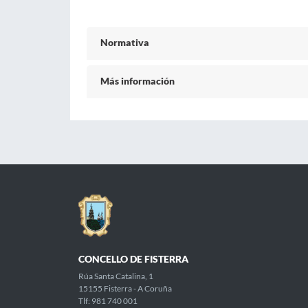
Normativa
Más información
CONCELLO DE FISTERRA
Rúa Santa Catalina, 1
15155 Fisterra - A Coruña
Tlf: 981 740 001