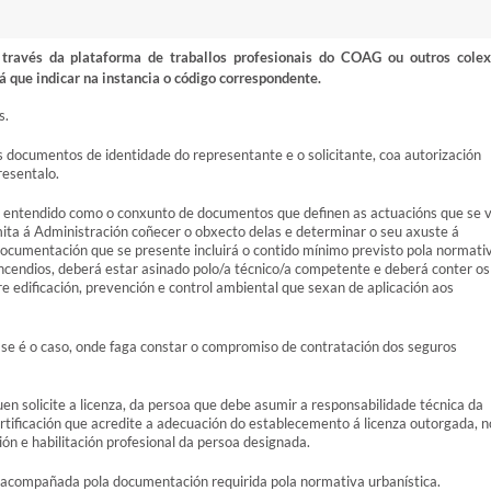
ravés da plataforma de traballos profesionais do COAG ou outros colex
á que indicar na instancia o código correspondente.
s.
s documentos de identidade do representante e o solicitante, coa autorización
resentalo.
, entendido como o conxunto de documentos que definen as actuacións que se 
rmita á Administración coñecer o obxecto delas e determinar o seu axuste á
 documentación que se presente incluirá o contido mínimo previsto pola normati
ncendios, deberá estar asinado polo/a técnico/a competente e deberá conter os
re edificación, prevención e control ambiental que sexan de aplicación aos
, se é o caso, onde faga constar o compromiso de contratación dos seguros
n solicite a licenza, da persoa que debe asumir a responsabilidade técnica da
rtificación que acredite a adecuación do establecemento á licenza outorgada, n
ción e habilitación profesional da persoa designada.
so, acompañada pola documentación requirida pola normativa urbanística.