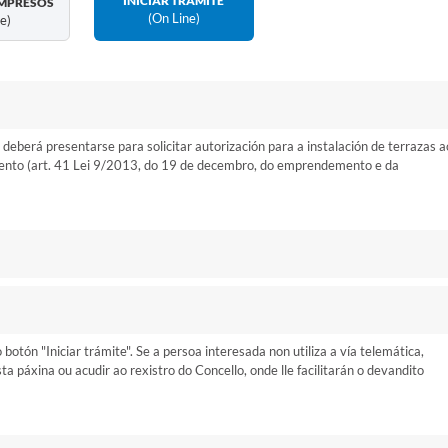
INICIAR TRÁMITE
MPRESOS
(on Line)
ne)
 deberá presentarse para solicitar autorización para a instalación de terrazas a
emento (art. 41 Lei 9/2013, do 19 de decembro, do emprendemento e da
otón "Iniciar trámite". Se a persoa interesada non utiliza a vía telemática,
 páxina ou acudir ao rexistro do Concello, onde lle facilitarán o devandito