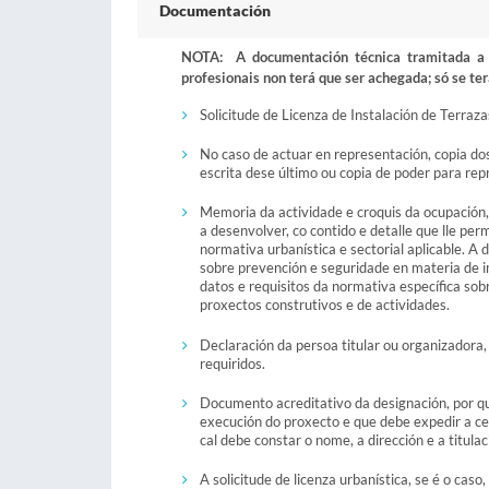
Documentación
NOTA: A documentación técnica tramitada a t
profesionais non terá que ser achegada; só se ter
Solicitude de Licenza de Instalación de Terraza
No caso de actuar en representación, copia do
escrita dese último ou copia de poder para rep
Memoria da actividade e croquis da ocupación
a desenvolver, co contido e detalle que lle pe
normativa urbanística e sectorial aplicable. A
sobre prevención e seguridade en materia de i
datos e requisitos da normativa específica sob
proxectos construtivos e de actividades.
Declaración da persoa titular ou organizadora
requiridos.
Documento acreditativo da designación, por que
execución do proxecto e que debe expedir a ce
cal debe constar o nome, a dirección e a titula
A solicitude de licenza urbanística, se é o ca