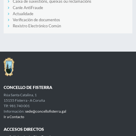
Caixa de suxestións, queixas ou reclamacións
Canle AntiFraude
Actualidade
Verificación de documentos
Rexistro Electrónico Común
CONCELLO DE FISTERRA
Rúa Santa Catalina, 1
15155 Fisterra - A Coruña
Tlf: 981 740 001
Información:
sede@concellofisterra.gal
Ir a Contacto
ACCESOS DIRECTOS