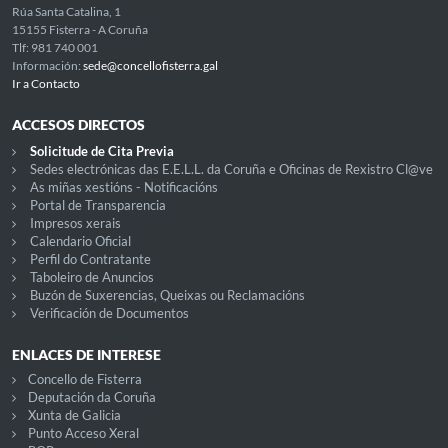
Rúa Santa Catalina, 1
15155 Fisterra - A Coruña
Tlf: 981 740 001
Información:
sede@concellofisterra.gal
Ir a Contacto
ACCESOS DIRECTOS
Solicitude de Cita Previa
Sedes electrónicas das E.E.L.L. da Coruña e Oficinas de Rexistro Cl@ve
As miñas xestións - Notificacións
Portal de Transparencia
Impresos xerais
Calendario Oficial
Perfil do Contratante
Taboleiro de Anuncios
Buzón de Suxerencias, Queixas ou Reclamacións
Verificación de Documentos
ENLACES DE INTERESE
Concello de Fisterra
Deputación da Coruña
Xunta de Galicia
Punto Acceso Xeral