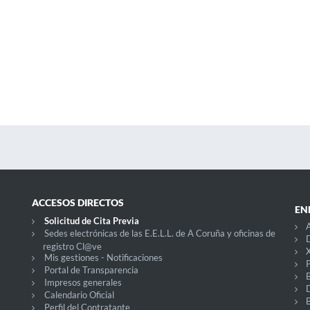
ACCESOS DIRECTOS
EN
Solicitud de Cita Previa
A
Sedes electrónicas de las E.E.L.L. de A Coruña y oficinas de
D
registro Cl@ve
X
Mis gestiones - Notificaciones
P
Portal de Transparencia
Impresos generales
Calendario Oficial
Perfil del Contratante