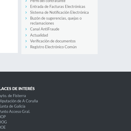
Perfil del contratante
Entrada de Facturas Electrónicas
Sistema de Notificación Electrónica
Buzón de sugerencias, quejas o
reclamaciones
Canal AntiFraude
Actualidad
Verificación de documentos
Registro Electrónico Común
LACES DE INTERÉS
yto. de Fisterra
iputación de A Coruña
unta de Galicia
unto Acceso Gral.
BOP
DOG
BOE