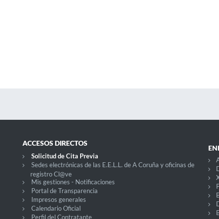
ACCESOS DIRECTOS
EN
Solicitud de Cita Previa
A
Sedes electrónicas de las E.E.L.L. de A Coruña y oficinas de
D
registro Cl@ve
X
Mis gestiones - Notificaciones
P
Portal de Transparencia
Impresos generales
Calendario Oficial
Perfil del Contratante