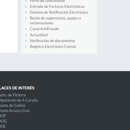
Perfil del contratante
Entrada de Facturas Electrónicas
Sistema de Notificación Electrónica
Buzón de sugerencias, quejas o
reclamaciones
Canal AntiFraude
Actualidad
Verificación de documentos
Registro Electrónico Común
LACES DE INTERÉS
yto. de Fisterra
iputación de A Coruña
unta de Galicia
unto Acceso Gral.
BOP
DOG
BOE