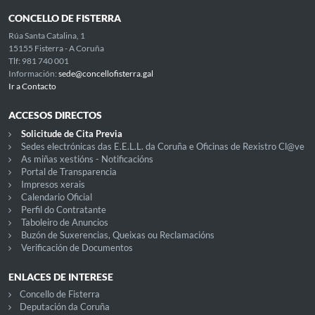
CONCELLO DE FISTERRA
Rúa Santa Catalina, 1
15155 Fisterra - A Coruña
Tlf: 981 740 001
Información:
sede@concellofisterra.gal
Ir a Contacto
ACCESOS DIRECTOS
Solicitude de Cita Previa
Sedes electrónicas das E.E.L.L. da Coruña e Oficinas de Rexistro Cl@ve
As miñas xestións - Notificacións
Portal de Transparencia
Impresos xerais
Calendario Oficial
Perfil do Contratante
Taboleiro de Anuncios
Buzón de Suxerencias, Queixas ou Reclamacións
Verificación de Documentos
ENLACES DE INTERESE
Concello de Fisterra
Deputación da Coruña