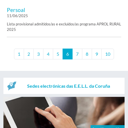
Persoal
11/06/2025
Lista provisional admitidos/as e excluídos/as programa APROL RURAL
2025
1
2
3
4
5
6
7
8
9
10
Sedes electrónicas das E.E.L.L. da Coruña