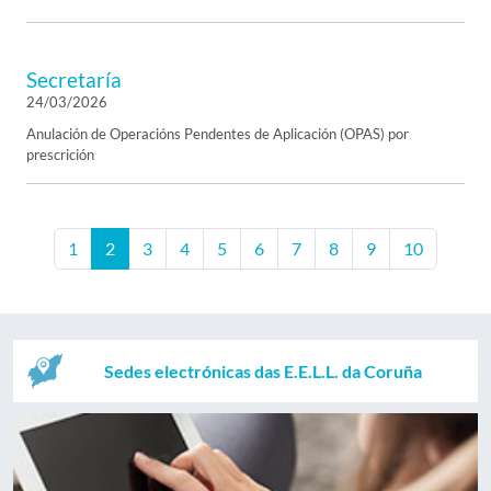
Secretaría
24/03/2026
Anulación de Operacións Pendentes de Aplicación (OPAS) por
prescrición
1
2
3
4
5
6
7
8
9
10
Sedes electrónicas das E.E.L.L. da Coruña