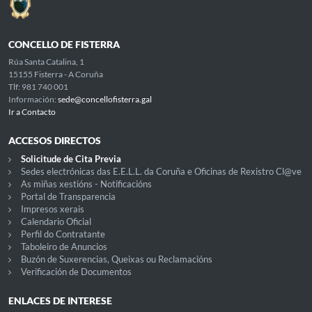
CONCELLO DE FISTERRA
Rúa Santa Catalina, 1
15155 Fisterra - A Coruña
Tlf: 981 740 001
Información:
sede@concellofisterra.gal
Ir a Contacto
ACCESOS DIRECTOS
Solicitude de Cita Previa
Sedes electrónicas das E.E.L.L. da Coruña e Oficinas de Rexistro Cl@ve
As miñas xestións - Notificacións
Portal de Transparencia
Impresos xerais
Calendario Oficial
Perfil do Contratante
Taboleiro de Anuncios
Buzón de Suxerencias, Queixas ou Reclamacións
Verificación de Documentos
ENLACES DE INTERESE