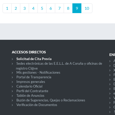
1
2
3
4
5
6
7
8
9
10
ACCESOS DIRECTOS
EN
Solicitud de Cita Previa
A
Sedes electrónicas de las E.E.L.L. de A Coruña y oficinas de
D
registro Cl@ve
X
Mis gestiones - Notificaciones
P
Portal de Transparencia
Impresos generales
Calendario Oficial
Perfil del Contratante
Tablón de Anuncios
V
Buzón de Sugerencias, Quejas o Reclamaciones
Verificación de Documentos
O