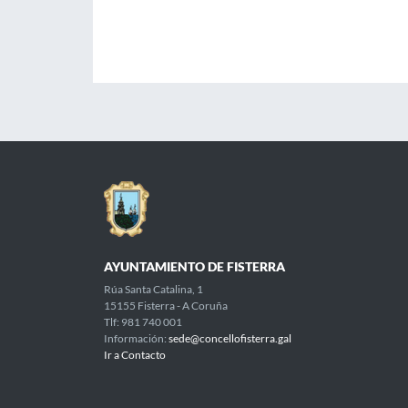
AYUNTAMIENTO DE FISTERRA
Rúa Santa Catalina, 1
15155 Fisterra - A Coruña
Tlf: 981 740 001
Información:
sede@concellofisterra.gal
Ir a Contacto