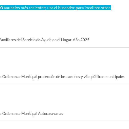
0 anuncios más recientes; use el buscador para localizar otros.
 Auxiliares del Servicio de Ayuda en el Hogar-Año 2025
a Ordenanza Municipal protección de los caminos y vías públicas municipales
ia Ordenanza Municipal Autocaravanas