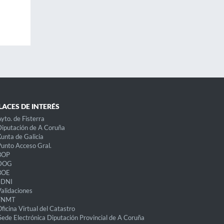
LACES DE INTERÉS
yto. de Fisterra
iputación de A Coruña
unta de Galicia
unto Acceso Gral.
BOP
DOG
BOE
eDNI
alidaciones
FNMT
ficina Virtual del Catastro
Sede Electrónica Diputación Provincial de A Coruña